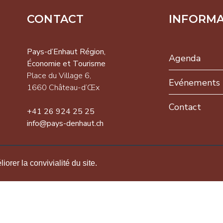
CONTACT
INFORM
-d’Enhaut
on,
Pays-d’Enhaut Région,
Agenda
omie et
Économie et Tourisme
isme
Place du Village 6,
Evénements
 du Village 6,
1660 Château-d’Œx
NEWSLETTER
 Château-d’Œx
Contact
+41 26 924 25 25
26 924 25 25
info@pays-denhaut.ch
pays-
S'INSCRIRE
ut.ch
orer la convivialité du site.