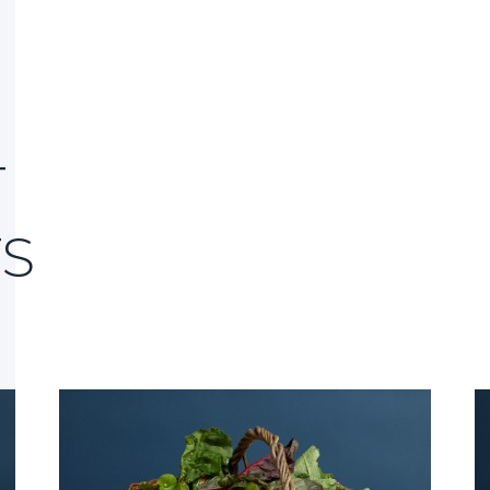
Authentiques
Hydrolat
Miel et 
Ambassa
T
S