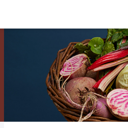
SOUTIEN AUX
PAY
ENTREPRISES
PRO
AUT
Nos prestations
La marq
Réseau économique
Produits 
Contexte économique
Produits
Recherche de locaux et terrains
Légumes
Bourse d'emploi
Tisanes 
Pays-d'Enhaut Produits