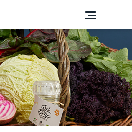
S-D'ENHAUT
DUITS
HENTIQUES
ue PEPA
laitiers
 carnés
 et condiments
et Sirops