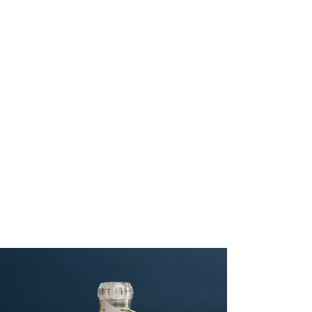
s et Huiles
autres douceurs
deurs