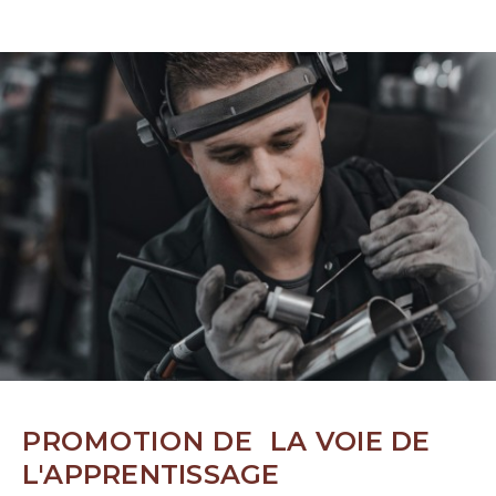
PROMOTION DE
LA VOIE DE
L'APPRENTISSAGE