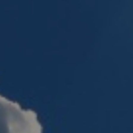
CONTACT
Pays-d’Enhaut Région,
Économie et Tourisme
Place du Village 6,
1660 Château-d’Œx
+41 26 924 25 25
info@pays-denhaut.ch
NEWSLETTER