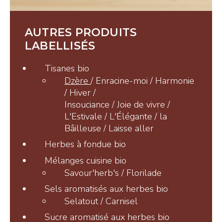
Tisanes et Sirops
Hydrolats et Huiles
AUTRES PRODUITS
Miel et autres douceurs
LABELLISÉS
Ambassadeurs
Tisanes bio
Dzère
/ Enracine-moi / Harmonie
/ Hiver /
Insouciance / Joie de vivre /
L'Estivale / L'Élégante / la
Bâilleuse / Laisse aller
CONTACT
Herbes à fondue bio
Mélanges cuisine bio
Savour'herb's / Florilade
Pays-d’Enhaut Région,
Sels aromatisés aux herbes bio
Économie et Tourisme
Selatout / Carnisel
Place du Village 6,
1660 Château-d’Œx
Sucre aromatisé aux herbes bio