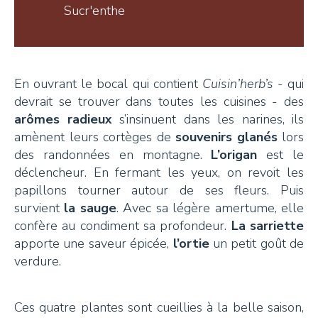
Sucr'enthe
+41 26 924 25 25
info@pays-denhaut.ch
En ouvrant le bocal qui contient
Cuisin’herb’s
- qui
devrait se trouver dans toutes les cuisines - des
NEWSLETTER
arômes radieux
s’insinuent dans les narines, ils
amènent leurs cortèges de
souvenirs glanés
lors
des randonnées en montagne.
L’origan
est le
déclencheur. En fermant les yeux, on revoit les
papillons tourner autour de ses fleurs. Puis
S'INSCRIRE
survient
la sauge
. Avec sa légère amertume, elle
confère au condiment sa profondeur.
La sarriette
apporte une saveur épicée,
l’ortie
un petit goût de
verdure.
NOUS SUIVRE
Ces quatre plantes sont cueillies à la belle saison,