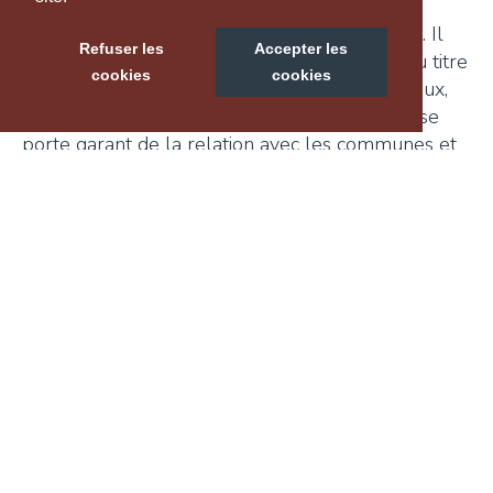
Le comité est l’organe exécutif de l’association. Il
Refuser les
Accepter les
traite les demandes d’aides au financement au titre
cookies
cookies
de la politique régionale ou des fonds régionaux,
décide des projets présentés par la direction, se
porte garant de la relation avec les communes et
le canton et de l’application de la stratégie
régionale de développement.
LES COMMISSIONS
Les 4 commissions statutaires participent
activement à la définition et à la mise en œuvre de
la stratégie régionale de développement et
veillent à la prise en compte des intérêts
spécifiques à leur domaine d’action :