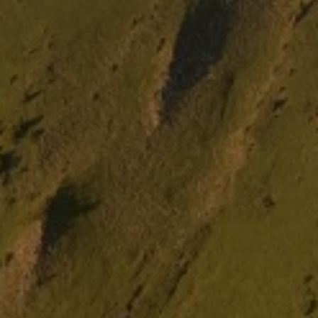
CONTACT
Pays-d’Enhaut Région,
Économie et Tourisme
Place du Village 6,
1660 Château-d’Œx
+41 26 924 25 25
info@pays-denhaut.ch
NEWSLETTER