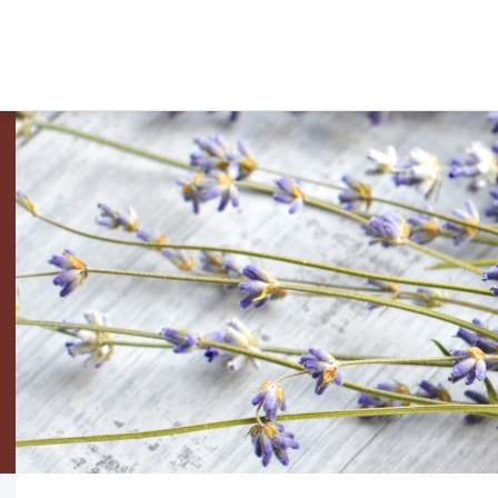
SOUTIEN AUX
PAY
ENTREPRISES
PRO
AUT
Nos prestations
La marq
Réseau économique
Produits 
Contexte économique
Produits
Recherche de locaux et terrains
Légumes
Bourse d'emploi
Tisanes 
Pays-d'Enhaut Produits