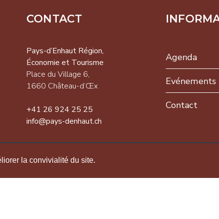
CONTACT
INFORM
-d’Enhaut
on,
Pays-d’Enhaut Région,
Agenda
omie et
Économie et Tourisme
isme
Place du Village 6,
Evénements
 du Village 6,
1660 Château-d’Œx
NEWSLETTER
 Château-d’Œx
Contact
+41 26 924 25 25
26 924 25 25
info@pays-denhaut.ch
pays-
S'INSCRIRE
ut.ch
orer la convivialité du site.