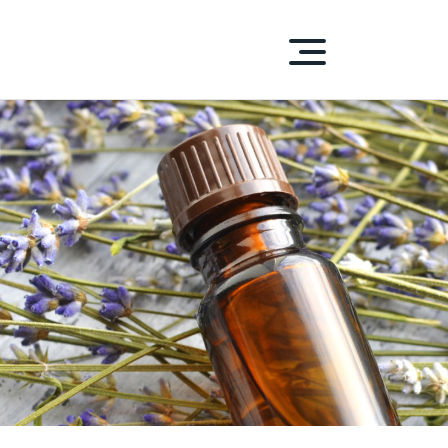
S-D'ENHAUT
DUITS
HENTIQUES
ue PEPA
laitiers
 carnés
 et condiments
et Sirops