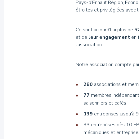
Pays-d’Enhaut Région, Économ
étroites et privilégiées avec
Ce sont aujourd'hui plus de
5
et de
leur engagement
en f
l’association :
Notre association compte p
280
associations et memb
77
membres indépendants 
saisonniers et cafés
139
entreprises jusqu'à 
33 entreprises dès 10 EP
mécaniques et entreprises