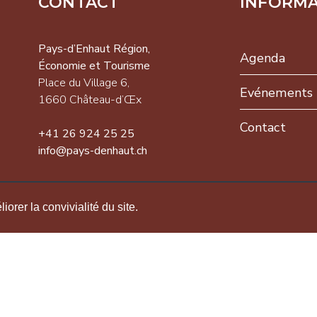
CONTACT
INFORM
-d’Enhaut
on,
Pays-d’Enhaut Région,
Agenda
omie et
Économie et Tourisme
isme
Place du Village 6,
Evénements
 du Village 6,
1660 Château-d’Œx
NEWSLETTER
 Château-d’Œx
Contact
+41 26 924 25 25
26 924 25 25
info@pays-denhaut.ch
pays-
S'INSCRIRE
ut.ch
orer la convivialité du site.