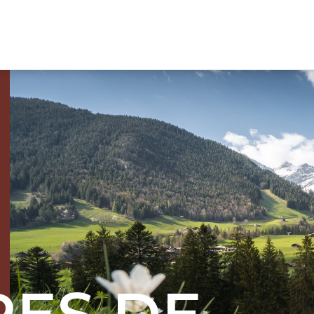
QUI SOMMES-NOUS
A propos
Gouvernance
Rapports d'activités
Nos membres
Nos engagements RSE
ES DE