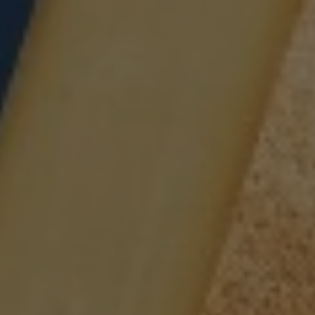
CONTACT
Pays-d’Enhaut Région,
Économie et Tourisme
Place du Village 6,
1660 Château-d’Œx
+41 26 924 25 25
info@pays-denhaut.ch
NEWSLETTER