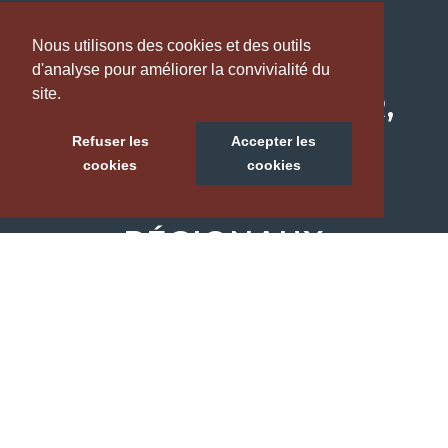
Nous utilisons des cookies et des outils
CLASSÉS SOUS UN
d'analyse pour améliorer la convivialité du
site.
LABEL PRÉCURSEUR,
PLUS DE 15
Refuser les
Accepter les
cookies
cookies
PRODUCTEURS
RÉGIONAUX
VOUS PROPOSENT UNE
GAMME RICHE
EN PRODUITS
AUTHENTIQUES !