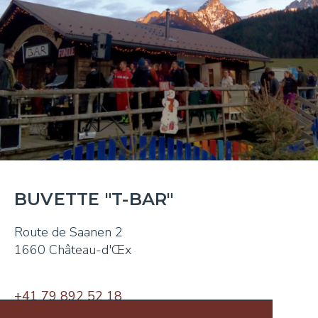
BUVETTE "T-BAR"
Route de Saanen 2
1660 Château-d'Œx
+41
79 892 52 18
tibar1660@hotmail.com