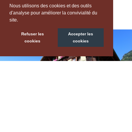
Nous utilisons des cookies et des outils
Restaurant
d'analyse pour améliorer la convivialité du
site.
Refuser les
Accepter les
cookies
cookies
B&B CHALET LA COLLINE