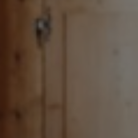
CONTACT
Pays-d’Enhaut Région,
Économie et Tourisme
Place du Village 6,
1660 Château-d’Œx
+41 26 924 25 25
info@pays-denhaut.ch
NEWSLETTER