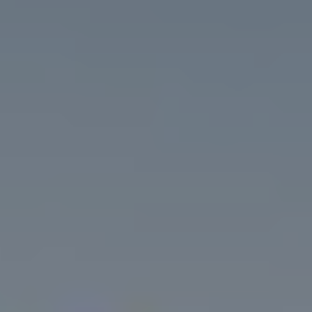
CONTACT
Pays-d’Enhaut Région,
Économie et Tourisme
Place du Village 6,
1660 Château-d’Œx
+41 26 924 25 25
info@pays-denhaut.ch
NEWSLETTER