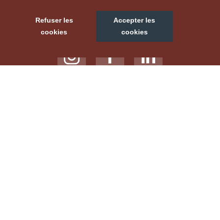
NOUS SUIVRE
Refuser les
Accepter les
cookies
cookies
NOTRE SITE TOURISTIQUE
LABELS