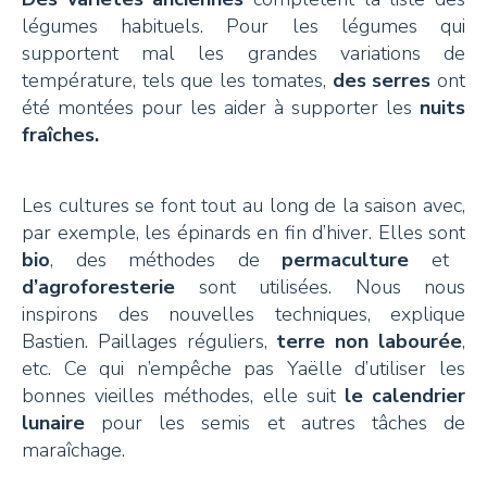
légumes habituels. Pour les légumes qui
+41 26 924 25 25
supportent mal les grandes variations de
info@pays-denhaut.ch
température, tels que les tomates,
des serres
ont
été montées pour les aider à supporter les
nuits
fraîches.
NEWSLETTER
Les cultures se font tout au long de la saison avec,
par exemple, les épinards en fin d’hiver. Elles sont
bio
, des méthodes de
permaculture
et
d’agroforesterie
sont utilisées. Nous nous
S'INSCRIRE
inspirons des nouvelles techniques, explique
Bastien. Paillages réguliers,
terre non labourée
,
etc. Ce qui n’empêche pas Yaëlle d’utiliser les
bonnes vieilles méthodes, elle suit
le calendrier
NOUS SUIVRE
lunaire
pour les semis et autres tâches de
maraîchage.