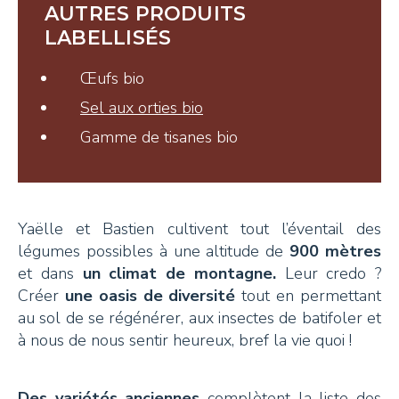
Tisanes et Sirops
AUTRES PRODUITS
LABELLISÉS
Hydrolats et Huiles
Œufs bio
Miel et autres douceurs
Sel aux orties bio
Ambassadeurs
Gamme de tisanes bio
Yaëlle et Bastien cultivent tout l’éventail des
légumes possibles à une altitude de
900 mètres
CONTACT
et dans
un climat de montagne.
Leur credo ?
Créer
une oasis de diversité
tout en permettant
Pays-d’Enhaut Région,
au sol de se régénérer, aux insectes de batifoler et
Économie et Tourisme
à nous de nous sentir heureux, bref la vie quoi !
Place du Village 6,
1660 Château-d’Œx
Des variétés anciennes
complètent la liste des