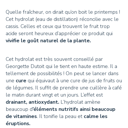
+41 26 924 25 25
Quelle fraîcheur, on dirait qu’on boit le printemps !
info@pays-denhaut.ch
Cet hydrolat (eau de distillation) réconcilie avec le
cassis. Celles et ceux qui trouvent le fruit trop
acide seront heureux d’apprécier ce produit qui
vivifie le goût naturel de la plante.
NEWSLETTER
Cet hydrolat est très souvent conseillé par
Georgette Dutoit qui le tient en haute estime. Il a
tellement de possibilités ! On peut se lancer dans
une
cure
qui équivaut à une cure de jus de fruits ou
S'INSCRIRE
de légumes. Il suffit de prendre une cuillère à café
le matin durant vingt et un jours. L’effet est
drainant, antioxydant.
L’hydrolat amène
beaucoup d
’éléments nutritifs ainsi beaucoup
NOUS SUIVRE
de vitamines
. Il tonifie la peau et
calme les
éruptions.