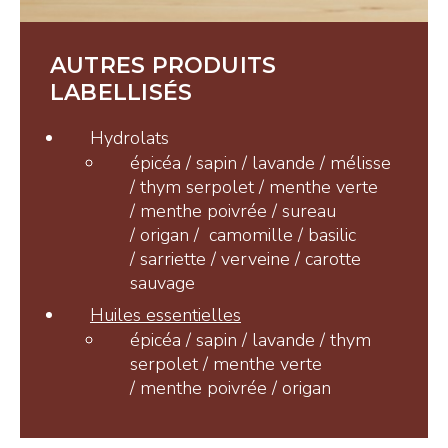
Tisanes et Sirops
Hydrolats et Huiles
AUTRES PRODUITS
Miel et autres douceurs
LABELLISÉS
Ambassadeurs
Hydrolats
épicéa / sapin / lavande / mélisse
/ thym serpolet / menthe verte
/ menthe poivrée / sureau
/ origan / camomille / basilic
/ sarriette / verveine / carotte
sauvage
CONTACT
Huiles essentielles
épicéa / sapin / lavande / thym
Pays-d’Enhaut Région,
serpolet / menthe verte
Économie et Tourisme
/ menthe poivrée / origan
Place du Village 6,
1660 Château-d’Œx