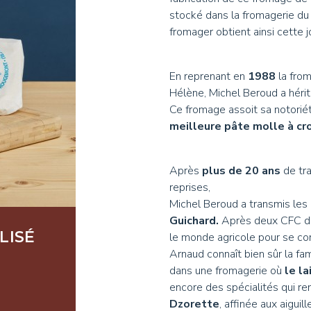
stocké dans la fromagerie du v
fromager obtient ainsi cette j
En reprenant en
1988
la fro
Hélène, Michel Beroud a hérit
Ce fromage assoit sa notoriét
meilleure pâte molle à cr
Après
plus de 20 ans
de tra
reprises,
Michel Beroud a transmis les 
Guichard.
Après deux CFC de f
LISÉ
le monde agricole pour se c
Arnaud connaît bien sûr la f
dans une fromagerie où
le la
encore des spécialités qui r
Dzorette
, affinée aux aiguil