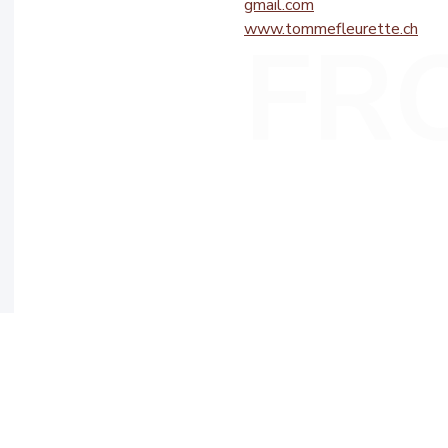
gmail.com
www.tommefleurette.ch