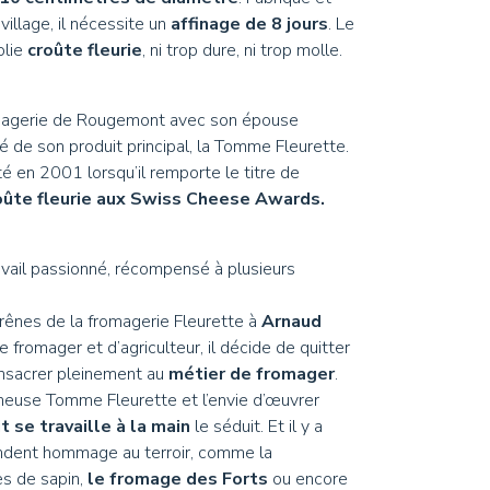
illage, il nécessite un
affinage de 8 jours
. Le
olie
croûte fleurie
, ni trop dure, ni trop molle.
magerie de Rougemont avec son épouse
é de son produit principal, la Tomme Fleurette.
é en 2001 lorsqu’il remporte le titre de
oûte fleurie aux Swiss Cheese Awards.
vail passionné, récompensé à plusieurs
rênes de la fromagerie Fleurette à
Arnaud
romager et d’agriculteur, il décide de quitter
onsacrer pleinement au
métier de fromager
.
ameuse Tomme Fleurette et l’envie d’œuvrer
it se travaille à la main
le séduit. Et il y a
endent hommage au terroir, comme la
les de sapin,
le fromage des Forts
ou encore