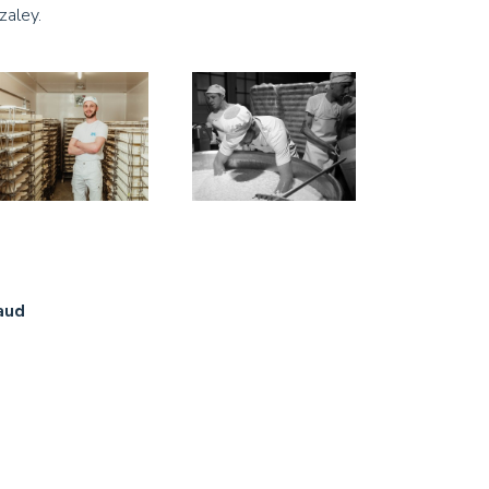
zaley.
aud