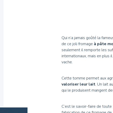
Authentiques
Hydrolat
Miel et 
Ambassa
Qui n’a jamais goûté la fameu
de ce joli fromage
à pâte mo
seulement il remporte les su
internationaux, mais en plus 
vache.
Cette tomme permet aux agri
L
valoriser leur lait
. Un lait 
qui le produisent mangent d
C’est le savoir-faire de toute 
fabrication de ce fromage de