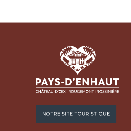
Pays
Régi
Écon
Tour
Place
1660
+41 
NOTRE SITE TOURISTIQUE
info@
denha