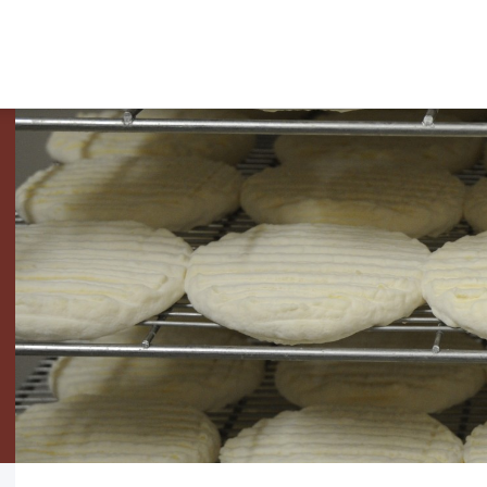
SOUTIEN AUX
PAY
ENTREPRISES
PRO
AUT
Nos prestations
La marq
Réseau économique
Produits 
Contexte économique
Produits
Recherche de locaux et terrains
Légumes
Bourse d'emploi
Tisanes 
Pays-d'Enhaut Produits