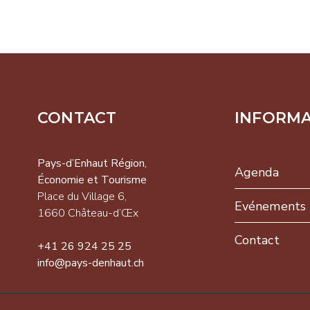
CONTACT
INFORM
-d’Enhaut
on,
Pays-d’Enhaut Région,
Agenda
omie et
Économie et Tourisme
isme
Place du Village 6,
Evénements
 du Village 6,
1660 Château-d’Œx
NEWSLETTER
 Château-d’Œx
Contact
+41 26 924 25 25
26 924 25 25
info@pays-denhaut.ch
pays-
S'INSCRIRE
ut.ch