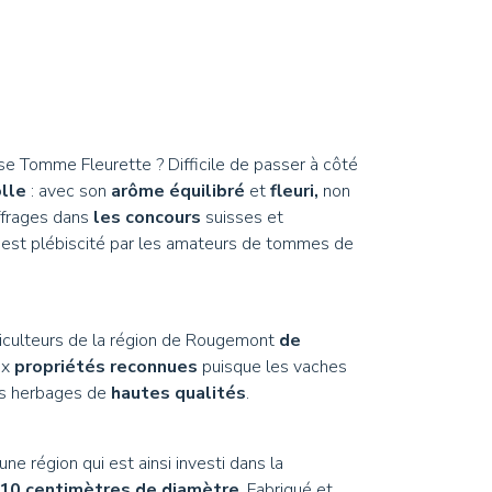
s et Huiles
autres douceurs
deurs
se Tomme Fleurette ? Difficile de passer à côté
lle
: avec son
arôme équilibré
et
fleuri,
non
ffrages dans
les concours
suisses et
il est plébiscité par les amateurs de tommes de
culteurs de la région de Rougemont
de
aux
propriétés reconnues
puisque les vaches
es herbages de
hautes qualités
.
une région qui est ainsi investi dans la
10 centimètres de diamètre
. Fabriqué et