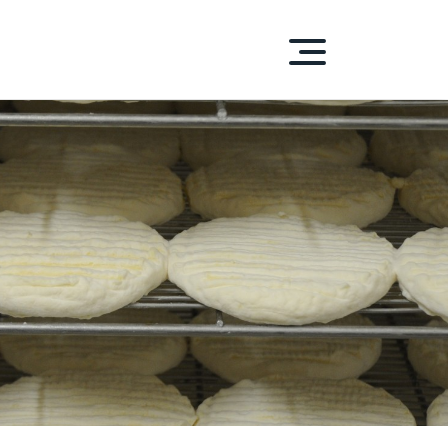
S-D'ENHAUT
DUITS
HENTIQUES
ue PEPA
laitiers
 carnés
 et condiments
et Sirops