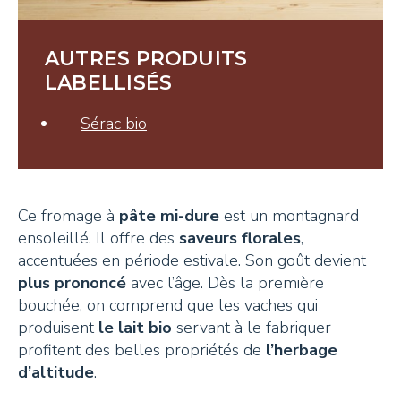
Tisanes et Sirops
Hydrolats et Huiles
AUTRES PRODUITS
Miel et autres douceurs
LABELLISÉS
Ambassadeurs
Sérac bio
Ce fromage à
pâte mi-dure
est un montagnard
ensoleillé. Il offre des
saveurs florales
,
CONTACT
accentuées en période estivale. Son goût devient
plus prononcé
avec l’âge. Dès la première
bouchée, on comprend que les vaches qui
Pays-d’Enhaut Région,
produisent
le lait bio
servant à le fabriquer
Économie et Tourisme
profitent des belles propriétés de
l’herbage
Place du Village 6,
d’altitude
.
1660 Château-d’Œx