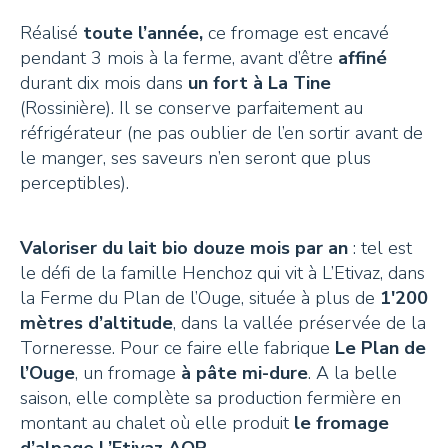
Réalisé
toute l’année,
ce fromage est encavé
+41 26 924 25 25
pendant 3 mois à la ferme, avant d’être
affiné
info@pays-denhaut.ch
durant dix mois dans
un fort à La Tine
(Rossinière). Il se conserve parfaitement au
réfrigérateur (ne pas oublier de l’en sortir avant de
NEWSLETTER
le manger, ses saveurs n’en seront que plus
perceptibles).
Valoriser du lait bio douze mois par an
: tel est
le défi de la famille Henchoz qui vit à L’Etivaz, dans
S'INSCRIRE
la Ferme du Plan de l’Ouge, située à plus de
1'200
mètres d’altitude
, dans la vallée préservée de la
Torneresse. Pour ce faire elle fabrique
Le Plan de
l’Ouge
, un fromage
à pâte mi-dure
. A la belle
NOUS SUIVRE
saison, elle complète sa production fermière en
montant au chalet où elle produit
le fromage
d’alpage L’Etivaz AOP
.