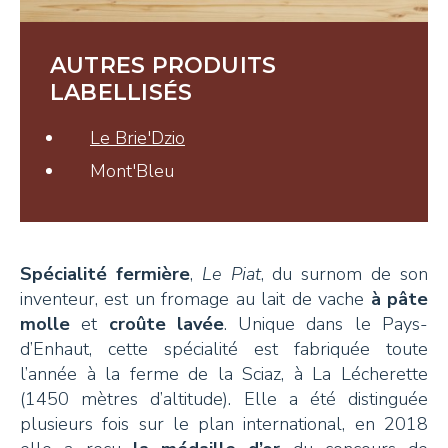
Tisanes et Sirops
Hydrolats et Huiles
AUTRES PRODUITS
Miel et autres douceurs
LABELLISÉS
Ambassadeurs
Le Brie'Dzio
Mont'Bleu
Spécialité fermière
,
Le Piat
, du surnom de son
CONTACT
inventeur, est un fromage au lait de vache
à pâte
molle
et
croûte lavée
. Unique dans le Pays-
d’Enhaut, cette spécialité est fabriquée toute
Pays-d’Enhaut Région,
l’année à la ferme de la Sciaz, à La Lécherette
Économie et Tourisme
(1450 mètres d’altitude). Elle a été distinguée
Place du Village 6,
plusieurs fois sur le plan international, en 2018
1660 Château-d’Œx