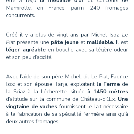
elle a reçu
la médaille d’or
du concours de
Mamirolle, en France, parmi 240 fromages
+41 26 924 25 25
concurrents.
info@pays-denhaut.ch
Créé il y a plus de vingt ans par Michel Isoz,
Le
Piat
présente une
pâte jeune
et
malléable
. Il est
NEWSLETTER
léger
,
agréable
en bouche avec sa légère odeur
et son peu d’acidité.
Avec l’aide de son père Michel, dit Le Piat, Fabrice
Isoz et son épouse Tanja, exploitent
la Ferme
de
S'INSCRIRE
la Sciaz à la Lécherette, située
à 1450 mètres
d’altitude sur la commune de Château-d’Œx.
Une
vingtaine de vaches
fournissent le lait nécessaire
à la fabrication de sa spécialité fermière ainsi qu'à
NOUS SUIVRE
deux autres fromages.