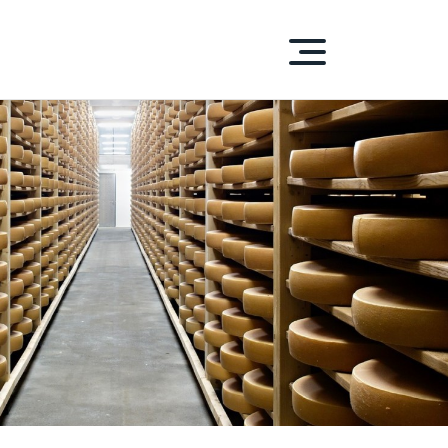
S-D'ENHAUT
DUITS
HENTIQUES
ue PEPA
laitiers
 carnés
 et condiments
et Sirops