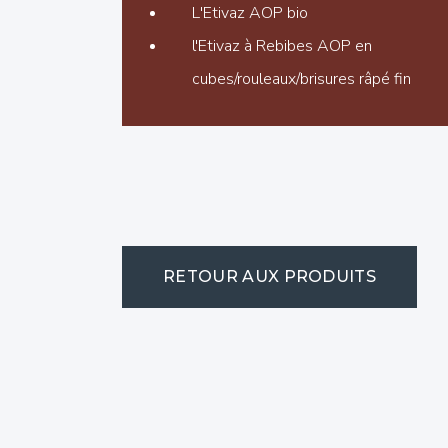
L'Etivaz AOP bio
l'Etivaz à Rebibes AOP en
cubes/rouleaux/brisures râpé fin
RETOUR AUX PRODUITS