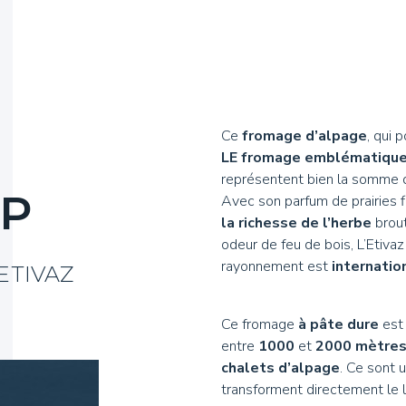
Authentiques
Hydrolat
Miel et 
Ambassa
Ce
fromage d’alpage
, qui 
LE fromage emblématiqu
représentent bien la somme d
OP
Avec son parfum de prairies fl
la richesse de l’herbe
brout
odeur de feu de bois, L’Etiva
rayonnement est
internatio
ETIVAZ
Ce fromage
à pâte dure
est 
entre
1000
et
2000 mètre
chalets d’alpage
. Ce sont 
transforment directement le la