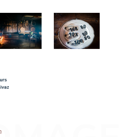
urs
ivaz
h