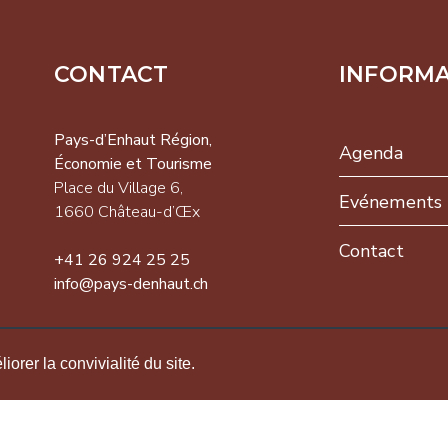
CONTACT
INFORM
-d’Enhaut
on,
Pays-d’Enhaut Région,
Agenda
omie et
Économie et Tourisme
isme
Place du Village 6,
Evénements
 du Village 6,
1660 Château-d’Œx
NEWSLETTER
 Château-d’Œx
Contact
+41 26 924 25 25
26 924 25 25
info@pays-denhaut.ch
pays-
S'INSCRIRE
ut.ch
orer la convivialité du site.