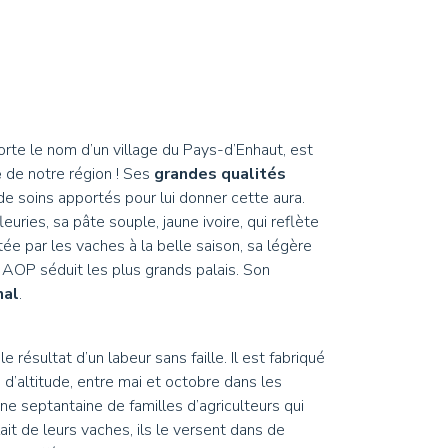
s et Huiles
autres douceurs
deurs
porte le nom d’un village du Pays-d’Enhaut, est
e
de notre région ! Ses
grandes qualités
e soins apportés pour lui donner cette aura.
euries, sa pâte souple, jaune ivoire, qui reflète
ée par les vaches à la belle saison, sa légère
z AOP séduit les plus grands palais. Son
nal
.
le résultat d’un labeur sans faille. Il est fabriqué
s
d’altitude, entre mai et octobre dans les
une septantaine de familles d’agriculteurs qui
it de leurs vaches, ils le versent dans de