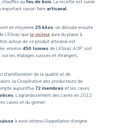
, chauffés au
feu de bois
. La recette est suivie
’un important savoir-faire
artisanal
.
pèsent en moyenne
25 kilos
, se déroule ensuite
de L’Etivaz que
le visiteur
aura du plaisir à
tion autour de ce produit artisanal est
ée, environ
450 tonnes
de L’Etivaz AOP, soit
 sur les étalages suisses et étrangers.
ci d'amélioration de la qualité et de
alors, la Coopérative des producteurs de
ompte aujourd'hui
72 membres
et les caves
pièces
. L’agrandissement des caves en 2012
des caves et du grenier.
suisse
à avoir obtenu l’Appellation d’origine