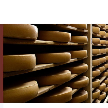
SOUTIEN AUX
PAY
ENTREPRISES
PRO
AUT
Nos prestations
La marq
Réseau économique
Produits 
Contexte économique
Produits
Recherche de locaux et terrains
Légumes
Bourse d'emploi
Tisanes 
Pays-d'Enhaut Produits