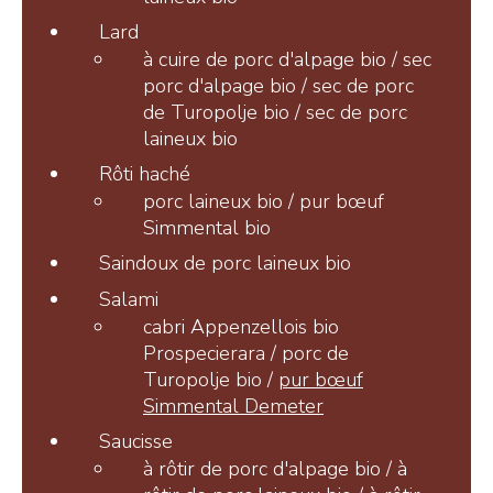
Lard
+41 26 924 25 25
à cuire de porc d'alpage bio / sec
info@pays-denhaut.ch
porc d'alpage bio / sec de porc
de Turopolje bio / sec de porc
laineux bio
NEWSLETTER
Rôti haché
porc laineux bio / pur bœuf
Simmental bio
Saindoux de porc laineux bio
Salami
S'INSCRIRE
cabri Appenzellois bio
Prospecierara / porc de
Turopolje bio /
pur bœuf
Simmental Demeter
NOUS SUIVRE
Saucisse
à rôtir de porc d'alpage bio / à