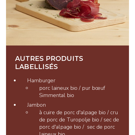
Tisanes et Sirops
Hydrolats et Huiles
Miel et autres douceurs
Ambassadeurs
AUTRES PRODUITS
LABELLISÉS
Hamburger
CONTACT
porc laineux bio / pur bœuf
Simmental bio
Jambon
Pays-d’Enhaut Région,
à cuire de porc d'alpage bio / cru
Économie et Tourisme
de porc de Turopolje bio / sec de
Place du Village 6,
porc d'alpage bio / sec de porc
1660 Château-d’Œx
laineux bio