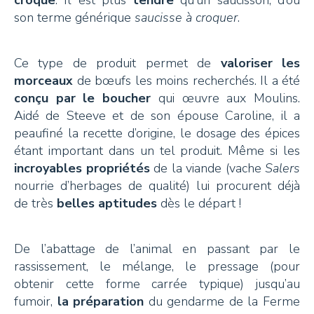
son terme générique
saucisse à croquer
.
+41 26 924 25 25
info@pays-denhaut.ch
Ce type de produit permet de
valoriser les
morceaux
de bœufs les moins recherchés. Il a été
conçu par le boucher
qui œuvre aux Moulins.
NEWSLETTER
Aidé de Steeve et de son épouse Caroline, il a
peaufiné la recette d’origine, le dosage des épices
étant important dans un tel produit. Même si les
incroyables propriétés
de la viande (vache
Salers
nourrie d’herbages de qualité) lui procurent déjà
S'INSCRIRE
de très
belles aptitudes
dès le départ !
De l’abattage de l’animal en passant par le
rassissement, le mélange, le pressage (pour
NOUS SUIVRE
obtenir cette forme carrée typique) jusqu’au
fumoir,
la préparation
du gendarme de la Ferme