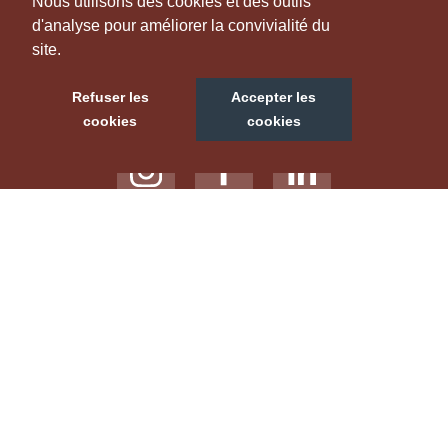
Nous utilisons des cookies et des outils
d'analyse pour améliorer la convivialité du
site.
NOUS SUIVRE
Refuser les
Accepter les
cookies
cookies
NOTRE SITE TOURISTIQUE
LABELS