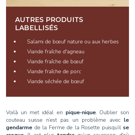
Tisanes et Sirops
Hydrolats et Huiles
AUTRES PRODUITS
Miel et autres douceurs
LABELLISÉS
Ambassadeurs
Salami de bœuf nature ou aux herbes
Viande fraîche d'agneau
Viande fraîche de bœuf
Viande fraîche de porc
Viande séchée de bœuf
CONTACT
Pays-d’Enhaut Région,
Voilà un met idéal en
pique-nique
. Oublier son
Économie et Tourisme
couteau suisse n’est pas un problème avec
le
Place du Village 6,
gendarme
de la Ferme de la Rosette puisqu’il
se
1660 Château-d’Œx
croque
. Il est plus
tendre
qu’un saucisson, d’où