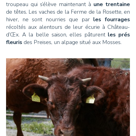
troupeau qui s’élève maintenant à
une trentaine
de têtes. Les vaches de la Ferme de la Rosette, en
hiver, ne sont nourries que par
les fourrages
récoltés aux alentours de leur écurie à Château-
d’Œx. A la belle saison, elles pâturent
les prés
fleuris
des Preises, un alpage situé aux Mosses.