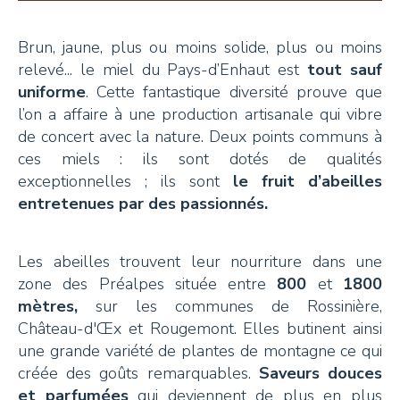
+41 26 924 25 25
Brun, jaune, plus ou moins solide, plus ou moins
info@pays-denhaut.ch
relevé... le miel du Pays-d’Enhaut est
tout sauf
uniforme
. Cette fantastique diversité prouve que
l’on a affaire à une production artisanale qui vibre
NEWSLETTER
de concert avec la nature. Deux points communs à
ces miels : ils sont dotés de qualités
exceptionnelles ; ils sont
le fruit d’abeilles
entretenues par des passionnés.
S'INSCRIRE
Les abeilles trouvent leur nourriture dans une
zone des Préalpes située entre
800
et
1800
mètres,
sur les communes de Rossinière,
Château-d'Œx et Rougemont. Elles butinent ainsi
NOUS SUIVRE
une grande variété de plantes de montagne ce qui
créée des goûts remarquables.
Saveurs douces
et parfumées
qui deviennent de plus en plus