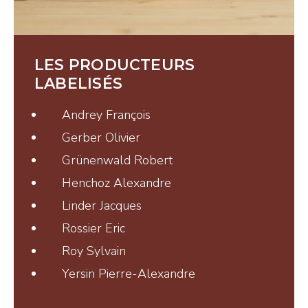
Tisanes et Sirops
Hydrolats et Huiles
Miel et autres douceurs
LES PRODUCTEURS
LABELISÉS
Ambassadeurs
Andrey François
Gerber Olivier
Grünenwald Robert
Henchoz Alexandre
CONTACT
Linder Jacques
Rossier Eric
Pays-d’Enhaut Région,
Roy Sylvain
Économie et Tourisme
Yersin Pierre-Alexandre
Place du Village 6,
1660 Château-d’Œx