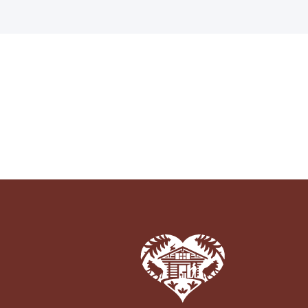
Pays
Régi
Écon