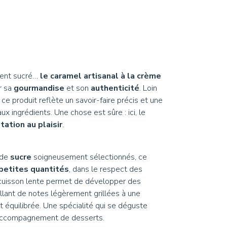
s et Huiles
autres douceurs
deurs
ment sucré…
le caramel artisanal à la crème
r sa
gourmandise
et son
authenticité
. Loin
 ce produit reflète un savoir-faire précis et une
ux ingrédients. Une chose est sûre : ici, le
itation au plaisir
.
de
sucre
soigneusement sélectionnés, ce
petites quantités
, dans le respect des
 cuisson lente permet de développer des
allant de notes légèrement grillées à une
 équilibrée. Une spécialité qui se déguste
en accompagnement de desserts.