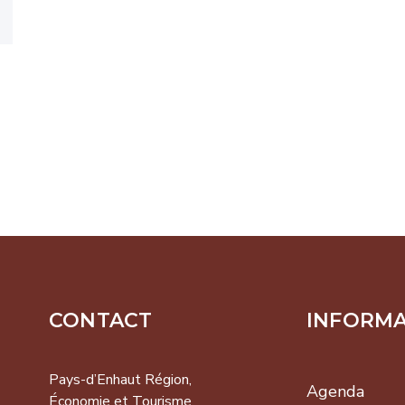
CONTACT
INFORM
-d’Enhaut
on,
Pays-d’Enhaut Région,
Agenda
omie et
Économie et Tourisme