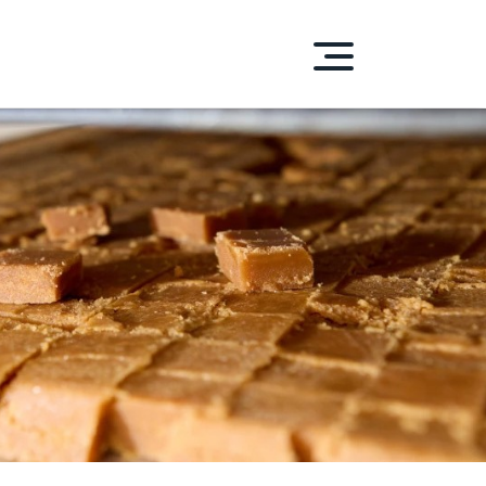
S-D'ENHAUT
DUITS
HENTIQUES
ue PEPA
laitiers
 carnés
 et condiments
et Sirops