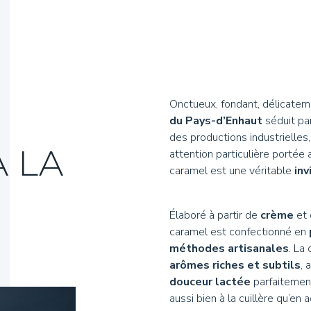
Authentiques
Hydrolat
Miel et 
Ambassa
Onctueux, fondant, délicate
du Pays-d’Enhaut
séduit pa
des productions industrielles,
À LA
attention particulière portée a
caramel est une véritable
inv
Élaboré à partir de
crème
et 
caramel est confectionné en
méthodes artisanales
. La
arômes riches et subtils
, 
douceur lactée
parfaitement
aussi bien à la cuillère qu’