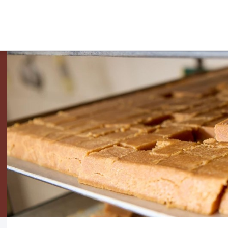
SOUTIEN AUX
PAY
ENTREPRISES
PRO
AUT
Nos prestations
La marq
Réseau économique
Produits 
Contexte économique
Produits
Recherche de locaux et terrains
Légumes
Bourse d'emploi
Tisanes 
Pays-d'Enhaut Produits