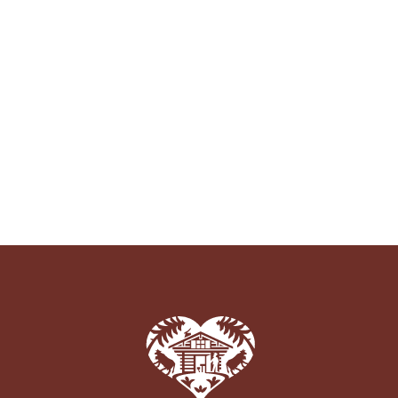
Tisanes et Sirops
Hydrolats et Huiles
Miel et autres douceurs
Ambassadeurs
CONTACT
Pays-d’Enhaut Région,
Économie et Tourisme
Place du Village 6,
1660 Château-d’Œx