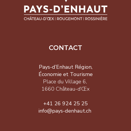
+41 26 924 25 25
info@pays-denhaut.ch
NEWSLETTER
CONTACT
Pays-d’Enhaut Région,
Économie et Tourisme
Place du Village 6,
S'INSCRIRE
1660 Château-d’Œx
+41 26 924 25 25
info@pays-denhaut.ch
NOUS SUIVRE