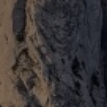
Tisanes et Sirops
Hydrolats et Huiles
Miel et autres douceurs
Ambassadeurs
CONTACT
Pays-d’Enhaut Région,
Économie et Tourisme
Place du Village 6,
1660 Château-d’Œx