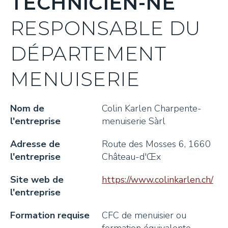
TECHNICIEN-NE
Rapports d'activités
Réseau économique
Soutien aux apprentis
Soutien aux projets
Toggle submenu
RESPONSABLE DU
Nos membres
Contexte économique
Bourse des places d'apprentissage
Développer son projet
Missions touristiques
Toggle submenu
DÉPARTEMENT
Nos engagements RSE
Recherche de locaux et terrains
Soutien financier
Missions touristiques
Actualités
MENUISERIE
Bourse d'emploi
Contexte régional
Événements
Nom de
Colin Karlen Charpente-
Pays-d'Enhaut Produits Authentiques
Tourisme durable
Contact
Toggle subm
l'entreprise
menuiserie Sàrl
La marque PEPA
Adresse de
Route des Mosses 6, 1660
Recherche
l'entreprise
Château-d'Œx
Produits laitiers
Site web de
https://www.colinkarlen.ch/
Produits carnés
l'entreprise
Légumes et condiments
Formation requise
CFC de menuisier ou