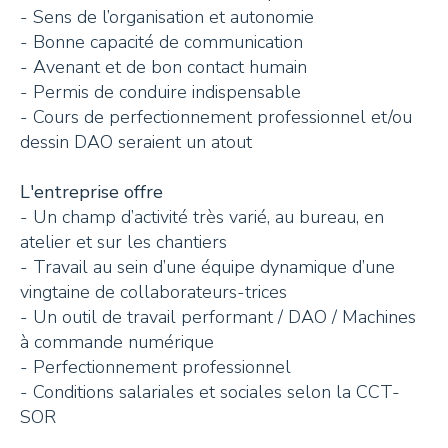
- Sens de l’organisation et autonomie
+41 26 924 25 25
- Bonne capacité de communication
info@pays-denhaut.ch
- Avenant et de bon contact humain
- Permis de conduire indispensable
- Cours de perfectionnement professionnel et/ou
dessin DAO seraient un atout
NEWSLETTER
L'entreprise offre
- Un champ d’activité très varié, au bureau, en
atelier et sur les chantiers
- Travail au sein d’une équipe dynamique d’une
S'INSCRIRE
vingtaine de collaborateurs-trices
- Un outil de travail performant / DAO / Machines
à commande numérique
- Perfectionnement professionnel
NOUS SUIVRE
- Conditions salariales et sociales selon la CCT-
SOR