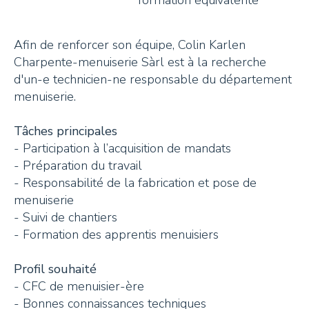
formation équivalente
Tisanes et Sirops
Hydrolats et Huiles
Afin de renforcer son équipe, Colin Karlen
Miel et autres douceurs
Charpente-menuiserie Sàrl est à la recherche
d'un-e technicien-ne responsable du département
Ambassadeurs
menuiserie.
Tâches principales
- Participation à l’acquisition de mandats
- Préparation du travail
- Responsabilité de la fabrication et pose de
CONTACT
menuiserie
- Suivi de chantiers
- Formation des apprentis menuisiers
Pays-d’Enhaut Région,
Économie et Tourisme
Profil souhaité
Place du Village 6,
- CFC de menuisier-ère
1660 Château-d’Œx
- Bonnes connaissances techniques