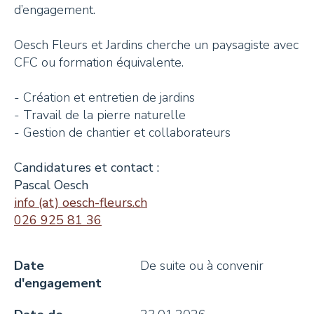
Tisanes et Sirops
d’engagement.
Hydrolats et Huiles
Oesch Fleurs et Jardins cherche un paysagiste avec
CFC ou formation équivalente.
Miel et autres douceurs
Ambassadeurs
- Création et entretien de jardins
- Travail de la pierre naturelle
- Gestion de chantier et collaborateurs
Candidatures et contact :
Pascal Oesch
CONTACT
info (at) oesch-fleurs.ch
026 925 81 36
Pays-d’Enhaut Région,
Date
De suite ou à convenir
Économie et Tourisme
d'engagement
Place du Village 6,
1660 Château-d’Œx