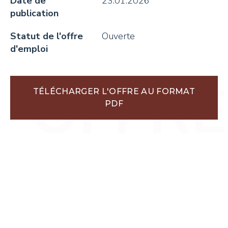
Date de
23.01.2026
publication
+41 26 924 25 25
info@pays-denhaut.ch
Statut de l'offre
Ouverte
d'emploi
NEWSLETTER
TÉLÉCHARGER L'OFFRE AU FORMAT
PDF
S'INSCRIRE
NOUS SUIVRE