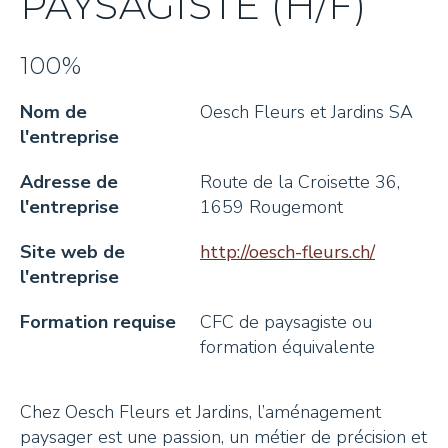
PAYSAGISTE (H/F)
Rapports d'activités
Réseau économique
Soutien aux apprentis
Soutien aux projets
Toggle submenu
100%
Nos membres
Contexte économique
Bourse des places d'apprentissage
Développer son projet
Missions touristiques
Toggle submenu
Nom de
Oesch Fleurs et Jardins SA
Nos engagements RSE
Recherche de locaux et terrains
Soutien financier
Missions touristiques
Actualités
l'entreprise
Bourse d'emploi
Contexte régional
Événements
Adresse de
Route de la Croisette 36,
l'entreprise
1659 Rougemont
Pays-d'Enhaut Produits Authentiques
Tourisme durable
Contact
Toggle subm
Site web de
http://oesch-fleurs.ch/
La marque PEPA
l'entreprise
Recherche
Produits laitiers
Formation requise
CFC de paysagiste ou
formation équivalente
Produits carnés
Légumes et condiments
Chez Oesch Fleurs et Jardins, l’aménagement
paysager est une passion, un métier de précision et