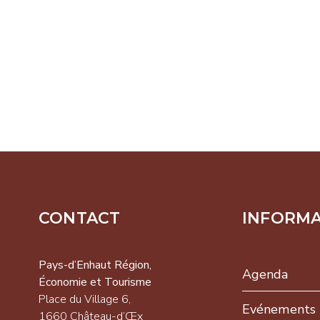
CONTACT
INFORM
-d’Enhaut
on,
Pays-d’Enhaut Région,
Agenda
omie et
Économie et Tourisme
isme
Place du Village 6,
Evénements
 du Village 6,
1660 Château-d’Œx