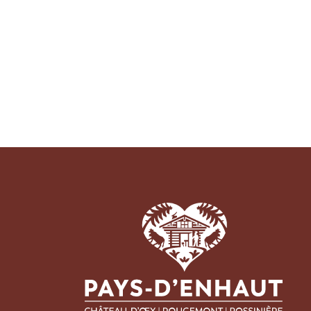
Pays
Régi
Écon
Tour
Place