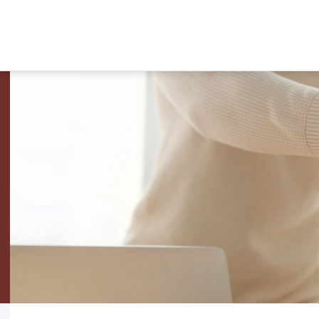
SOUTIEN AUX
ENTREPRISES
Nos prestations
Réseau économique
Contexte économique
Recherche de locaux et terrains
Bourse d'emploi
Pays-d'Enhaut Produits