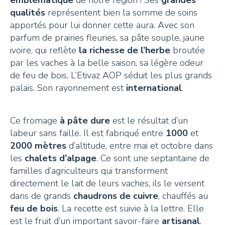
qualités
représentent bien la somme de soins
+41 26 924 25 25
apportés pour lui donner cette aura. Avec son
info@pays-denhaut.ch
parfum de prairies fleuries, sa pâte souple, jaune
ivoire, qui reflète
la richesse de l’herbe
broutée
par les vaches à la belle saison, sa légère odeur
NEWSLETTER
de feu de bois, L’Etivaz AOP séduit les plus grands
palais. Son rayonnement est
international
.
Ce fromage
à pâte dure
est le résultat d’un
labeur sans faille. Il est fabriqué entre
1000
et
S'INSCRIRE
2000 mètres
d’altitude, entre mai et octobre dans
les
chalets d’alpage
. Ce sont une septantaine de
familles d’agriculteurs qui transforment
directement le lait de leurs vaches, ils le versent
NOUS SUIVRE
dans de grands
chaudrons de cuivre
, chauffés au
feu de bois
. La recette est suivie à la lettre. Elle
est le fruit d’un important savoir-faire
artisanal
.