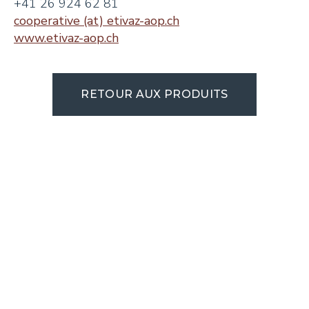
+41 26 924 62 81
cooperative (at) etivaz-aop.ch
www.etivaz-aop.ch
RETOUR AUX PRODUITS