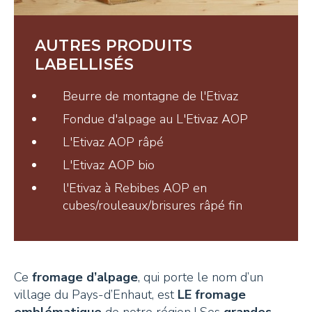
Tisanes et Sirops
Hydrolats et Huiles
AUTRES PRODUITS
Miel et autres douceurs
LABELLISÉS
Ambassadeurs
Beurre de montagne de l'Etivaz
Fondue d'alpage au L'Etivaz AOP
L'Etivaz AOP râpé
L'Etivaz AOP bio
l'Etivaz à Rebibes AOP en
CONTACT
cubes/rouleaux/brisures râpé fin
Pays-d’Enhaut Région,
Économie et Tourisme
Ce
fromage d’alpage
, qui porte le nom d’un
Place du Village 6,
village du Pays-d’Enhaut, est
LE fromage
1660 Château-d’Œx
emblématique
de notre région ! Ses
grandes