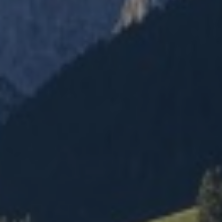
CONTACT
Pays-d’Enhaut Région,
Économie et Tourisme
Place du Village 6,
1660 Château-d’Œx
+41 26 924 25 25
info@pays-denhaut.ch