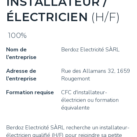
INSTALLATEUR /
Rapports d'activités
Réseau économique
Soutien aux apprentis
Soutien aux projets
Toggle submenu
ÉLECTRICIEN
(H/F)
Nos membres
Contexte économique
Bourse des places d'apprentissage
Développer son projet
Missions touristiques
Toggle submenu
100%
Nos engagements RSE
Recherche de locaux et terrains
Soutien financier
Missions touristiques
Actualités
Nom de
Berdoz Electricité SÀRL
Bourse d'emploi
Contexte régional
Événements
l'entreprise
Pays-d'Enhaut Produits Authentiques
Tourisme durable
Contact
Adresse de
Rue des Allamans 32, 1659
Toggle subm
l'entreprise
Rougemont
La marque PEPA
Recherche
Formation requise
CFC d'installateur-
Produits laitiers
électricien ou formation
équivalente
Produits carnés
Légumes et condiments
Berdoz Electricité SÀRL recherche un installateur-
électricien qualifié (H/F) pour rejoindre sa petite