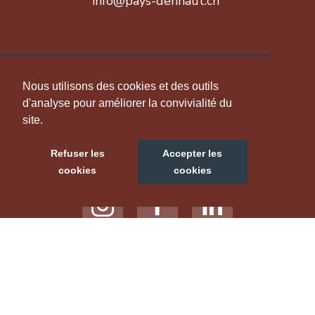
info@pays-denhaut.ch
INFORMATION
Nous utilisons des cookies et des outils
d'analyse pour améliorer la convivialité du
site.
NOUS SUIVRE
Refuser les
Accepter les
cookies
cookies
NOTRE SITE TOURISTIQUE