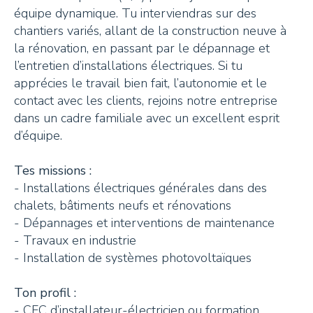
Tisanes et Sirops
équipe dynamique. Tu interviendras sur des
chantiers variés, allant de la construction neuve à
Hydrolats et Huiles
la rénovation, en passant par le dépannage et
Miel et autres douceurs
l’entretien d’installations électriques. Si tu
apprécies le travail bien fait, l’autonomie et le
Ambassadeurs
contact avec les clients, rejoins notre entreprise
dans un cadre familiale avec un excellent esprit
d’équipe.
Tes missions :
- Installations électriques générales dans des
CONTACT
chalets, bâtiments neufs et rénovations
- Dépannages et interventions de maintenance
- Travaux en industrie
Pays-d’Enhaut Région,
- Installation de systèmes photovoltaïques
Économie et Tourisme
Place du Village 6,
Ton profil :
1660 Château-d’Œx
- CFC d’installateur-électricien ou formation