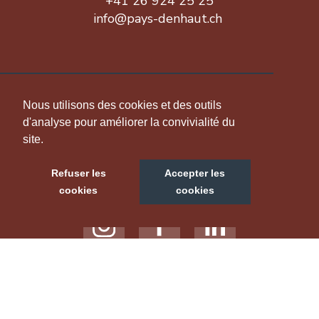
+41 26 924 25 25
info@pays-denhaut.ch
INFORMATION
Nous utilisons des cookies et des outils
d'analyse pour améliorer la convivialité du
site.
NOUS SUIVRE
Refuser les
Accepter les
cookies
cookies
NOTRE SITE TOURISTIQUE