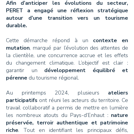
Afin d’anticiper les évolutions du secteur,
+41 26 924 25 25
PERET a engagé une réflexion stratégique
info@pays-denhaut.ch
autour d’une transition vers un tourisme
durable.
Cette démarche répond à un
contexte en
NEWSLETTER
mutation
, marqué par l’évolution des attentes de
la clientèle, une concurrence accrue et les effets
du changement climatique. L’objectif est clair :
garantir un
développement équilibré et
pérenne
du tourisme régional.
S'INSCRIRE
Au printemps 2024, plusieurs
ateliers
participatifs
ont réuni les acteurs du territoire. Ce
travail collaboratif a permis de mettre en lumière
les nombreux atouts du Pays-d’Enhaut :
nature
NOUS SUIVRE
préservée, terroir authentique et patrimoine
riche
. Tout en identifiant les principaux défis,