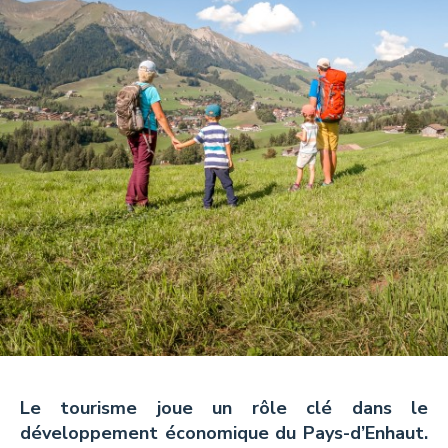
Tisanes et Sirops
Hydrolats et Huiles
Miel et autres douceurs
Ambassadeurs
CONTACT
Pays-d’Enhaut Région,
Économie et Tourisme
Place du Village 6,
Le tourisme joue un rôle clé dans le
1660 Château-d’Œx
développement économique du Pays-d’Enhaut.