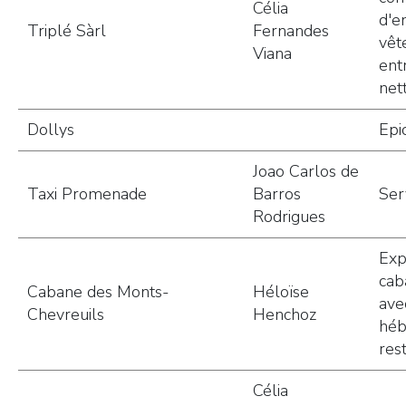
Célia
d'e
Triplé Sàrl
Fernandes
vêt
Viana
ent
net
Dollys
Epi
Joao Carlos de
Taxi Promenade
Barros
Ser
Rodrigues
Exp
cab
Cabane des Monts-
Héloïse
ave
Chevreuils
Henchoz
héb
res
Célia