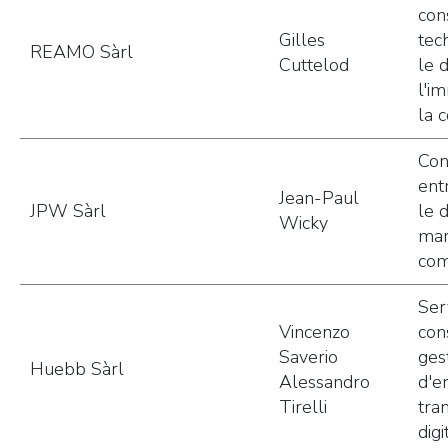
con
Gilles
tec
REAMO Sàrl
Cuttelod
le 
l'i
la 
Con
ent
Jean-Paul
JPW Sàrl
le 
Wicky
mar
com
Ser
Vincenzo
con
Saverio
ges
Huebb Sàrl
Alessandro
d'e
Tirelli
tra
digi