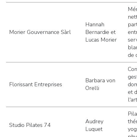
Mén
net
Hannah
part
Morier Gouvernance Sàrl
Bernardie et
ent
Lucas Morier
ser
bla
de 
Con
ges
Barbara von
Florissant Entreprises
dom
Orelli
et d
l'ar
Pil
Audrey
thé
Studio Pilates 74
Luquet
yog
phy