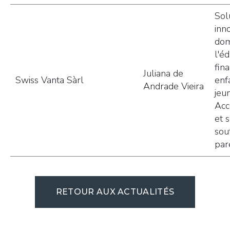
Sol
inn
dom
l'é
fin
Juliana de
Swiss Vanta Sàrl
enf
Andrade Vieira
jeu
Ac
et 
sou
par
RETOUR AUX ACTUALITÉS