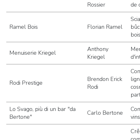
Rossier
de 
Sci
Ramel Bois
Florian Ramel
bûc
boi
Anthony
Men
Menuiserie Kriegel
Kriegel
d'in
Co
Brendon Erick
lig
Rodi Prestige
Rodi
cos
par
Lo Svago, più di un bar "da
Co
Carlo Bertone
Bertone"
vins
Crê
co