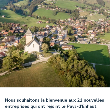
Tisanes et Sirops
Hydrolats et Huiles
Miel et autres douceurs
Ambassadeurs
CONTACT
Pays-d’Enhaut Région,
Économie et Tourisme
Place du Village 6,
Nous souhaitons la bienvenue aux 21 nouvelles
1660 Château-d’Œx
entreprises qui ont rejoint le Pays-d’Enhaut