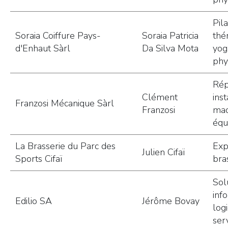
Pil
Soraia Coiffure Pays-
Soraia Patricia
thé
d'Enhaut Sàrl
Da Silva Mota
yog
phy
Rép
Clément
inst
Franzosi Mécanique Sàrl
Franzosi
mac
équ
La Brasserie du Parc des
Exp
Julien Cifaï
Sports Cifaï
bra
Sol
inf
Edilio SA
Jérôme Bovay
logi
ser