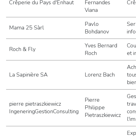
Crêperie du Pays d'Enhaut
Fernandes
Crê
Viana
Pavlo
Ser
Mama 25 Sàrl
Bohdanov
inf
Yves Bernard
Cou
Roch & Fly
Roch
et 
Ach
La Sapinière SA
Lorenz Bach
tous
bie
Ges
Pierre
pierre pietraszkiewicz
tra
Philippe
IngeneringGestionConsulting
con
Pietraszkiewicz
l'i
Exp