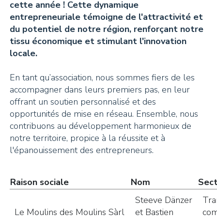
cette année ! Cette dynamique
+41 26 924 25 25
entrepreneuriale témoigne de l'attractivité et
info@pays-denhaut.ch
du potentiel de notre région, renforçant notre
tissu économique et stimulant l'innovation
locale.
NEWSLETTER
En tant qu’association, nous sommes fiers de les
accompagner dans leurs premiers pas, en leur
offrant un soutien personnalisé et des
opportunités de mise en réseau. Ensemble, nous
contribuons au développement harmonieux de
notre territoire, propice à la réussite et à
S'INSCRIRE
l'épanouissement des entrepreneurs.
Raison sociale
Nom
Sec
NOUS SUIVRE
Steeve Dänzer
Tra
Le Moulins des Moulins Sàrl
et Bastien
com