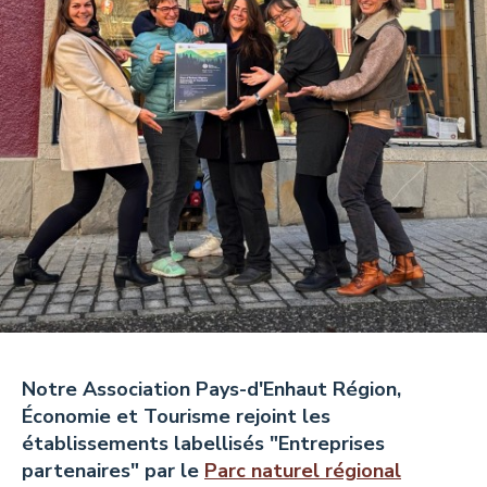
Tisanes et Sirops
Hydrolats et Huiles
Miel et autres douceurs
Ambassadeurs
CONTACT
Pays-d’Enhaut Région,
Notre Association Pays-d'Enhaut Région,
Économie et Tourisme
Économie et Tourisme rejoint les
Place du Village 6,
établissements labellisés "Entreprises
1660 Château-d’Œx
partenaires" par le
Parc naturel régional