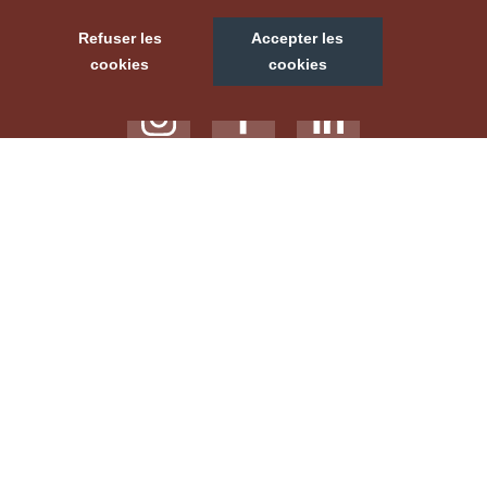
NOUS SUIVRE
Refuser les
Accepter les
cookies
cookies
NOTRE SITE TOURISTIQUE
LABELS