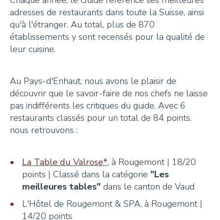
Chaque année, le Guide référence ses meilleures
adresses de restaurants dans toute la Suisse, ainsi
+41 26 924 25 25
qu'à l'étranger. Au total, plus de 870
info@pays-denhaut.ch
établissements y sont recensés pour la qualité de
leur cuisine.
NEWSLETTER
Au Pays-d'Enhaut, nous avons le plaisir de
découvrir que le savoir-faire de nos chefs ne laisse
pas indifférents les critiques du guide. Avec 6
restaurants classés pour un total de 84 points,
nous retrouvons :
S'INSCRIRE
La Table du Valrose*
, à Rougemont | 18/20
points | Classé dans la catégorie
"Les
meilleures tables"
dans le canton de Vaud
NOUS SUIVRE
L'Hôtel de Rougemont & SPA, à Rougemont |
14/20 points