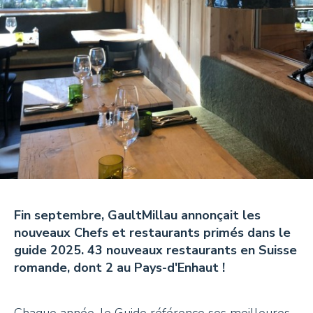
Tisanes et Sirops
Hydrolats et Huiles
Miel et autres douceurs
Ambassadeurs
CONTACT
Fin septembre, GaultMillau annonçait les
nouveaux Chefs et restaurants primés dans le
Pays-d’Enhaut Région,
guide 2025. 43 nouveaux restaurants en Suisse
Économie et Tourisme
romande, dont 2 au Pays-d'Enhaut !
Place du Village 6,
1660 Château-d’Œx