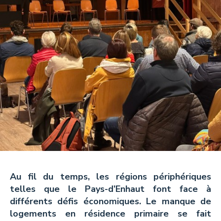
Tisanes et Sirops
Hydrolats et Huiles
Miel et autres douceurs
Ambassadeurs
CONTACT
Pays-d’Enhaut Région,
Au fil du temps, les régions périphériques
Économie et Tourisme
telles que le Pays-d’Enhaut font face à
Place du Village 6,
différents défis économiques. Le manque de
1660 Château-d’Œx
logements en résidence primaire se fait