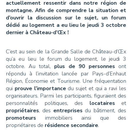
actuellement ressentir dans notre région de
+41 26 924 25 25
montagne. Afin de comprendre la situation et
info@pays-denhaut.ch
d’ouvrir la discussion sur le sujet, un forum
dédié au logement a eu lieu le jeudi 3 octobre
dernier à Château-d’Œx !
NEWSLETTER
C’est au sein de la Grande Salle de Château-d’Œx
qu’a eu lieu le forum du logement, le jeudi 3
octobre. Au total,
plus de 90 personnes
ont
répondu à l’invitation lancée par Pays-d’Enhaut
Région, Économie et Tourisme. Une fréquentation
S'INSCRIRE
qui
prouve l’importance
du sujet et qui a ravi les
organisateurs. Parmi les participants, figuraient des
personnalités politiques, des
locataires
et
propriétaires
, des
entreprises
du bâtiment, des
NOUS SUIVRE
promoteurs
immobiliers ainsi que des
propriétaires de
résidence secondaire
.